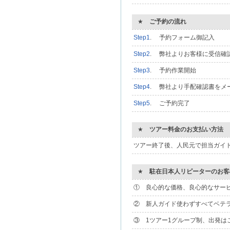
★
ご予約の流れ
Step1
. 予約フォーム御記入
Step2
. 弊社よりお客様に受信確
Step3
. 予約作業開始
Step4
. 弊社より手配確認書をメ
Step5
. ご予約完了
★
ツアー料金のお支払い方法
ツアー終了後、人民元で担当ガイ
★
駐在日本人リピーターのお客
① 良心的な価格、良心的なサー
② 新人ガイド使わずすべてベテ
③ 1ツアー1グループ制、出発は