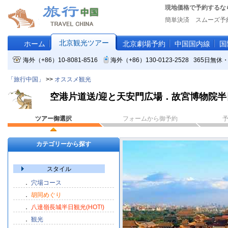
現地価格で予約するな
簡単決済 スムーズ予
北京観光ツアー
ホーム
北京劇場予約
中国国内線
国
海外（+86）10-8081-8516
海外（+86）130-0123-2528 365日
「旅行中国」
>>
オススメ観光
空港片道送/迎と天安門広場．故宮博物院半
ツアー御選択
フォームから御予約
カテゴリーから探す
スタイル
．
穴場コース
．
胡同めぐり
．
八達嶺長城半日観光(HOT!)
．
観光