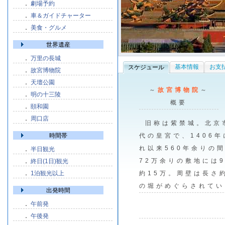
．
劇場予約
．
車＆ガイドチャーター
．
美食・グルメ
世界遺産
．
万里の長城
基本情報
お支
スケジュール
．
故宮博物院
．
天壇公園
～
故宮博物院
～
．
明の十三陵
概要
．
頤和園
．
周口店
旧称は紫禁城。北京
時間帯
代の皇宮で、1406
れ以来560年余りの
．
半日観光
72万余りの敷地には
．
終日(1日)観光
．
1泊観光以上
約15万。周壁は長さ
の堀がめぐらされていま
出発時間
．
午前発
．
午後発