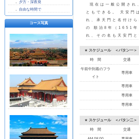
．
夕方・深夜発
現在は一般公開され
．
自由な時間で
ともできる。 天安門は
れ、承天門と名付けら
コース写真
の 順治8年（165
れ、その名も天安門と改
★
スケジュール ＜パタン一＞
時 間
交通
午前中到着のフラ
専用車
イト
専用車
専用車
専用車
★
スケジュール ＜パタン二＞
時 間
交通
AM 08:00
専用車