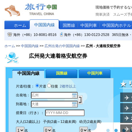
現地価格で予約するな
簡単決済 スムーズ予
中国国内線
ホーム
国際線
中国列車
中国国内ホテル
海外（+86）10-8081-8516
海外（+86）130-0123-2528 365日
ホーム
>>
中国国内線
>>
広州出発の中国国内線
>>
広州 - 大連格安航空券
広州発大連着格安航空券
中国国内線
国際線
中国列車
片道/往復：
片道
往復
2都市以上
出発地：
到着地：
搭乗日（行き）：
大人(12歳以上)
子供(2歳～12歳未満)
幼児(2歳未満)
名
名
名