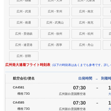
広州 - 緜陽
広州 - 天津
広州 - 九寨溝
広州 - 武漢
広州 - 常州
広州 - 南京
広州 - 南通
広州 - 武夷山
広州 - 南充
広州 - 景徳鎮
広州 - 徐州
広州 - 杭州
広
広州 - 連雲港
広州 - 西寧
広州 - 舟山
広州 - 邯鄲
広州発大連着フライト時刻表
（以下の時刻表はあくまでも参考です。詳し
航空会社/便名
出発時間
到着
→
07:30
1
CA4581
→
機種:
73G
広州新白雲国際空港
07:30
1
CA4585
→
機種:
73G
広州新白雲国際空港