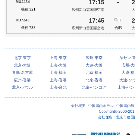
17:15
2
MU4434
→
機種:
321
広州新白雲国際空港
17:45
2
経由
HU7243
機種:
738
合肥
広州新白雲国際空港
北京-東京
上海-東京
広州-東京
深セン-
北京-大阪
上海-大阪
大連-大阪
広州-大
青島-名古屋
上海-福岡
北京-福岡
大連-福
広州-香港
上海-香港
北京-香港
大連-ソ
北京-ソウル
上海-台北
北京-バンコク
上海-バ
会社概要
|
中国国内ホテル
|
中国国内線
Copyright
©
2006-201
会社住所
：北京市建国路