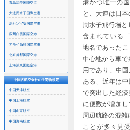
港かつ唯一の国
青島流亭国際空港
と、大連は日本
大連周水子国際空港
周水子飛行場と
深セン宝安国際空港
広州白雲国際空港
含まれている
アモイ高崎国際空港
地名であったこ
北京首都国際空港
中心地から車で
上海浦東国際空港
用であり、中国
中国各航空会社の手荷物規定
ある。近年は中
中国天津航空
で突出した経済
中国上海航空
に便数が増加し
中国山東航空
周辺航路の混雑
中国海南航空
ことが多々見受