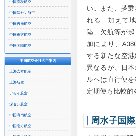
中国春秋航空
い。また、搭乗
中国深セン航空
れる。加えて
中国吉祥航空
陸、欠航等が起
中国東方航空
加により、A3
中国国際航空
する新たな空港
中国航空会社のご案内
異なるが、日本
上海吉祥航空
ルへは直行便を
上海航空
定期便も比較的
アモイ航空
深セン航空
中国海南航空
周水子国際
中国南方航空