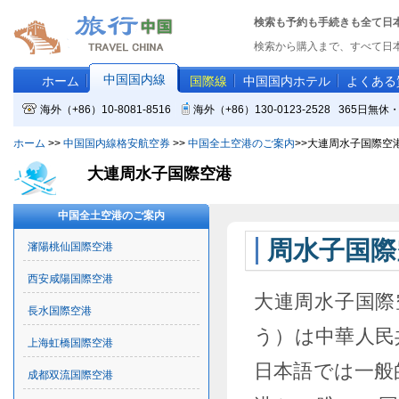
検索も予約も手続きも全て日
検索から購入まで、すべて日
中国国内線
ホーム
国際線
中国国内ホテル
よくある
海外（+86）10-8081-8516
海外（+86）130-0123-2528 365日
ホーム
>>
中国国内線格安航空券
>>
中国全土空港のご案内
>>大連周水子国際空
大連周水子国際空港
中国全土空港のご案内
周水子国際
瀋陽桃仙国際空港
西安咸陽国際空港
大連周水子国
長水国際空港
う）は中華人民
上海虹橋国際空港
日本語では一般
成都双流国際空港