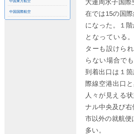
大連周水子国際
中国東方航空
中国国際航空
在では15の国
になった。１階
となっている
ターも設けら
らない場合で
到着出口は１箇
際線空港出口
人々が見える状
ナル中央及び右
市以外の就航便
多い。