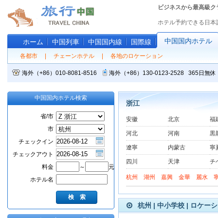
ビジネスから最高級ク
ホテル予約できる日本
中国国内ホテル
ホーム
中国列車
中国国内線
国際線
各都市
|
チェーンホテル
|
各地のロケーション
海外（+86）010-8081-8516
海外（+86）130-0123-2528 365
中国国内ホテル検索
浙江
省/市
安徽
北京
福
市
河北
河南
黒
チェックイン
遼寧
内蒙古
寧
チェックアウト
四川
天津
チ
料金
～
元
杭州
湖州
嘉興
金華
麗水
ホテル名
杭州 | 中小学校 | ロケー