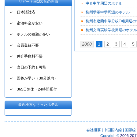
リピート率100％の理由
中泰中学周辺のホテル
✓ 日本語対応
杭州学軍中学周辺のホテル
杭州市建蘭中学分校C幢周辺の
✓ 宿泊料金が安い
ル
杭州文海実験学校周辺のホテル
✓ ホテルの種類が多い
2000
1
2
3
4
5
✓ 会員登録不要
✓ 仲介手数料不要
✓ 当日の予約も可能
✓ 回答が早い（30分以内）
✓ 365日無休・24時間受付
最近検索なさったホテル
会社概要
|
中国国内線
|
国際線
Copyright
©
2006-201