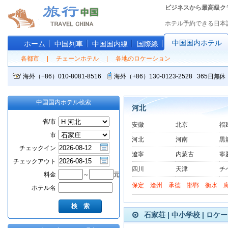
ビジネスから最高級ク
ホテル予約できる日本
中国国内ホテル
ホーム
中国列車
中国国内線
国際線
各都市
|
チェーンホテル
|
各地のロケーション
海外（+86）010-8081-8516
海外（+86）130-0123-2528 365
中国国内ホテル検索
河北
省/市
安徽
北京
福
市
河北
河南
黒
チェックイン
遼寧
内蒙古
寧
チェックアウト
四川
天津
チ
料金
～
元
保定
滄州
承德
邯鄲
衡水
ホテル名
石家荘 | 中小学校 | ロケ