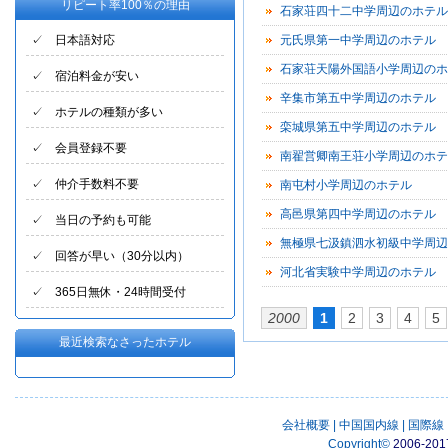
リピート率100％の理由
石家荘四十二中学周辺のホテル
✓ 日本語対応
元氏県第一中学周辺のホテル
石家荘天陽外国語小学周辺のホ
✓ 宿泊料金が安い
辛集市第五中学周辺のホテル
✓ ホテルの種類が多い
栾城県第五中学周辺のホテル
✓ 会員登録不要
南翟営卿南王荘小学周辺のホテ
✓ 仲介手数料不要
南屯村小学周辺のホテル
高邑県第四中学周辺のホテル
✓ 当日の予約も可能
無極県七汲鎮泗水初級中学周辺
✓ 回答が早い（30分以内）
テル
河北省実験中学周辺のホテル
✓ 365日無休・24時間受付
2000
1
2
3
4
5
最近検索なさったホテル
会社概要
|
中国国内線
|
国際線
Copyright
©
2006-201