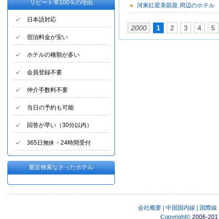
リピート率100％の理由
河東紅星美凱龍 周辺のホテル
✓ 日本語対応
2000
1
2
3
4
5
✓ 宿泊料金が安い
✓ ホテルの種類が多い
✓ 会員登録不要
✓ 仲介手数料不要
✓ 当日の予約も可能
✓ 回答が早い（30分以内）
✓ 365日無休・24時間受付
最近検索なさったホテル
会社概要
|
中国国内線
|
国際線
Copyright
©
2006-201