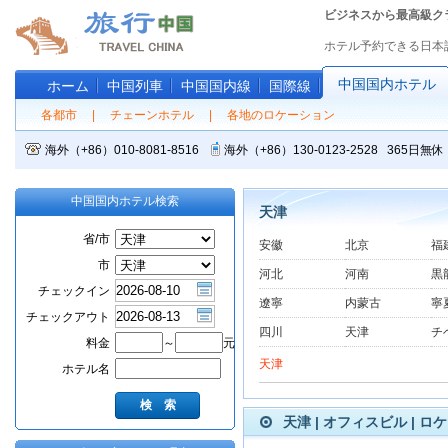
ビジネスから最高級ク
ホテル予約できる日本
中国国内ホテル
ホーム
中国列車
中国国内線
国際線
各都市
|
チェーンホテル
|
各地のロケーション
海外（+86）010-8081-8516
海外（+86）130-0123-2528 365
中国国内ホテル検索
天津
省/市
安徽
北京
福
市
河北
河南
黒
チェックイン
遼寧
内蒙古
寧
チェックアウト
四川
天津
チ
料金
～
元
天津
ホテル名
天津 | オフィスビル | ロ