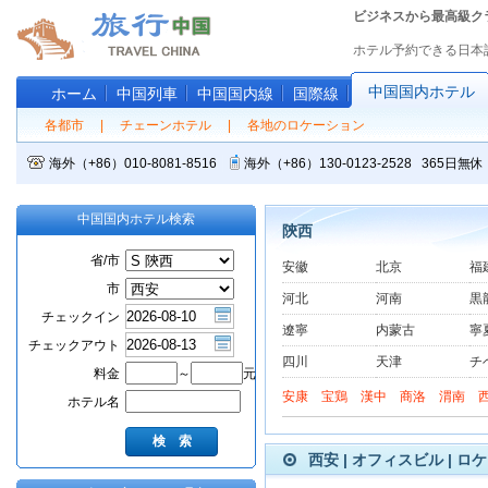
ビジネスから最高級ク
ホテル予約できる日本
中国国内ホテル
ホーム
中国列車
中国国内線
国際線
各都市
|
チェーンホテル
|
各地のロケーション
海外（+86）010-8081-8516
海外（+86）130-0123-2528 365
中国国内ホテル検索
陝西
省/市
安徽
北京
福
市
河北
河南
黒
チェックイン
遼寧
内蒙古
寧
チェックアウト
四川
天津
チ
料金
～
元
安康
宝鶏
漢中
商洛
渭南
ホテル名
西安 | オフィスビル | ロ