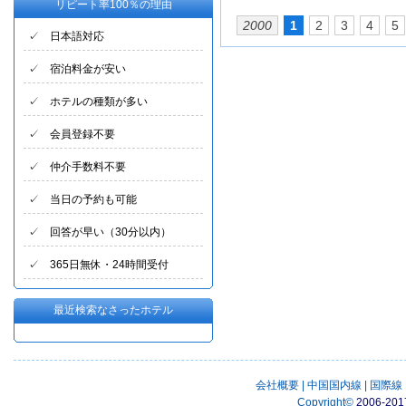
リピート率100％の理由
2000
1
2
3
4
5
✓ 日本語対応
✓ 宿泊料金が安い
✓ ホテルの種類が多い
✓ 会員登録不要
✓ 仲介手数料不要
✓ 当日の予約も可能
✓ 回答が早い（30分以内）
✓ 365日無休・24時間受付
最近検索なさったホテル
会社概要
|
中国国内線
|
国際線
Copyright
©
2006-201