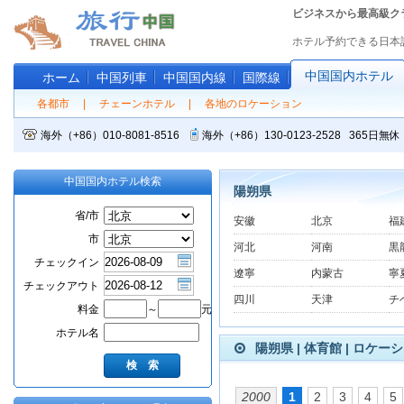
ビジネスから最高級ク
ホテル予約できる日本
中国国内ホテル
ホーム
中国列車
中国国内線
国際線
各都市
|
チェーンホテル
|
各地のロケーション
海外（+86）010-8081-8516
海外（+86）130-0123-2528 365
中国国内ホテル検索
陽朔県
省/市
安徽
北京
福
市
河北
河南
黒
チェックイン
遼寧
内蒙古
寧
チェックアウト
四川
天津
チ
料金
～
元
ホテル名
陽朔県 | 体育館 | ロケー
2000
1
2
3
4
5