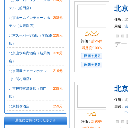
北京ホームインチェーンホ
294元
北
テル（前門店）
北京ホームインチェーンホ
208元
住所：
北
テル（大観園店）
周辺：
流
北京スーパー8酒店（学院路
228元
評価：
計26件
デー
店）
満足度:100%
北京山水時尚酒店（航天橋
328元
店）
北京漢庭チェーンホテル
219元
（中関村南店）
北
北京軽聯富潤飯店（前門
238元
店）
住所：
北
北京博泰酒店
259元
周辺：
民
m
最後にご覧になったホテル
評価：
計96件