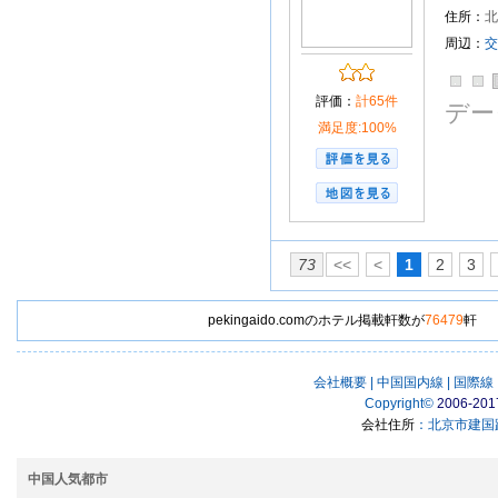
住所：
北
周辺：
交
評価：
計65件
デー
満足度:100%
73
<<
<
1
2
3
pekingaido.comのホテル掲載軒数が
76479
軒
会社概要
|
中国国内線
|
国際線
Copyright
©
2006-201
会社住所
：北京市建国路
中国人気都市