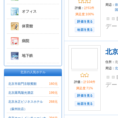
周辺：
崇
評価：
計51件
国
オフィス
満足度:100%
デー
体育館
病院
北
地下鉄
住所：
ア
周辺：
北
北京の人気ホテル
評価：
計104件
デー
北京市前門京順賓館
160元
満足度:71%
北京羅馬陽光酒店
199元
北京永正ビジネスホテル
268元
（蘇州街店）