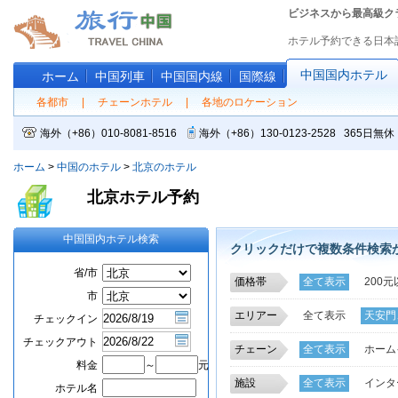
ビジネスから最高級ク
ホテル予約できる日本
中国国内ホテル
ホーム
中国列車
中国国内線
国際線
各都市
|
チェーンホテル
|
各地のロケーション
海外（+86）010-8081-8516
海外（+86）130-0123-2528 365
ホーム
>
中国のホテル
>
北京のホテル
北京ホテル予約
中国国内ホテル検索
クリックだけで複数条件検索
省/市
価格帯
全て表示
200元
市
エリアー
全て表示
天安門
チェックイン
燕莎ビジネス区
チェックアウト
チェーン
全て表示
ホーム
復興門金融街、西
料金
～
元
錦江之星
グリー
施設
全て表示
インタ
ホテル名
マリオット
富驛