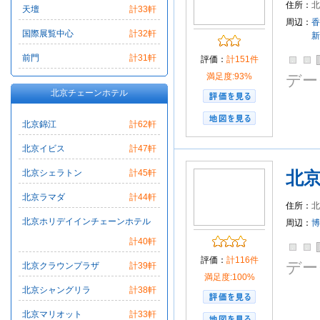
住所：
北
天壇
計33軒
府
周辺：
香
国際展覧中心
計32軒
新
前門
計31軒
評価：
計151件
満足度:93%
デー
北京チェーンホテル
北京錦江
計62軒
北京イビス
計47軒
北京シェラトン
計45軒
北
北京ラマダ
計44軒
住所：
北
北京ホリデイインチェーンホテル
周辺：
博
計40軒
評価：
計116件
デー
北京クラウンプラザ
計39軒
満足度:100%
北京シャングリラ
計38軒
北京マリオット
計33軒