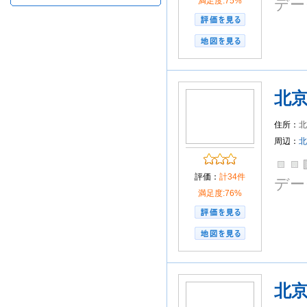
満足度:75%
デー
北
住所：
北
周辺：
北
評価：
計34件
デー
満足度:76%
北京