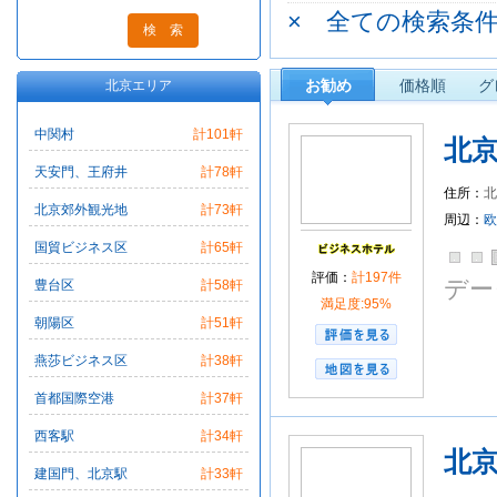
× 全ての検索条
ホリデイインエク
インターコンチネ
ベストウェスタン
お勧め
価格順
グ
北京エリア
ビエンナ
万商如
中関村
計101軒
北
天安門、王府井
計78軒
住所：
北京郊外観光地
計73軒
安
周辺：
欧
国貿ビジネス区
計65軒
評価：
計197件
デー
豊台区
計58軒
満足度:95%
朝陽区
計51軒
燕莎ビジネス区
計38軒
首都国際空港
計37軒
西客駅
計34軒
北
建国門、北京駅
計33軒