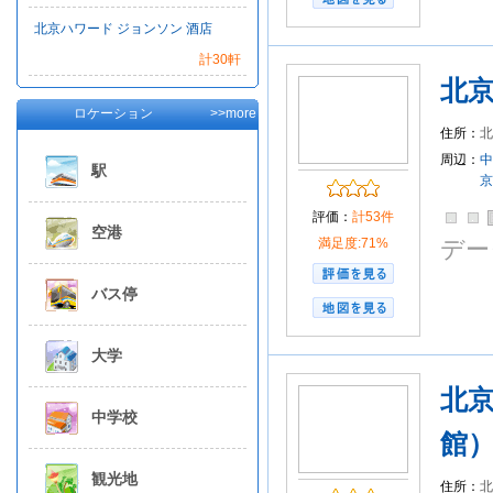
北京ハワード ジョンソン 酒店
計30軒
北
ロケーション
>>more
住所：
門
周辺：
中
駅
京
評価：
計53件
空港
満足度:71%
デー
バス停
大学
北
中学校
館
観光地
住所：
北