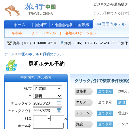
ビジネスから最高級ク
ホテル予約できる日本
中国国内ホテル
ホーム
中国列車
中国国内線
国際線
各都市
|
チェーンホテル
|
各地のロケーション
海外（+86）010-8081-8516
海外（+86）130-0123-2528 365
ホーム
>
中国のホテル
>
昆明のホテル
昆明ホテル予約
中国国内ホテル検索
クリックだけで複数条件検索
省/市
価格帯
全て表示
200元
市
エリアー
全て表示
滇池
チェックイン
高新技術開発区
チェックアウト
チェーン
全て表示
雲上四
料金
～
元
錦江
錦江之星
施設
全て表示
インタ
ホテル名
京王チェーンホテ