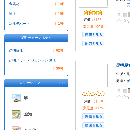
金馬坊
計1軒
度
関上
計1軒
評価：
計2件
データを
双龍デパート
計1軒
満足度:100%
昆明チェーンホテル
昆明錦江
計62軒
昆明ハワード ジョンソン 酒店
昆明易
計30軒
住所：
昆
周辺：
祈
ロケーション
>>more
データを
駅
評価：
計5件
満足度:100%
空港