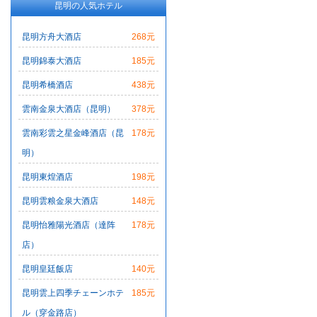
昆明の人気ホテル
昆明方舟大酒店
268元
昆明錦泰大酒店
185元
昆明希橋酒店
438元
雲南金泉大酒店（昆明）
378元
雲南彩雲之星金峰酒店（昆
178元
明）
昆明東煌酒店
198元
昆明雲粮金泉大酒店
148元
昆明怡雅陽光酒店（達阵
178元
店）
昆明皇廷飯店
140元
昆明雲上四季チェーンホテ
185元
ル（穿金路店）