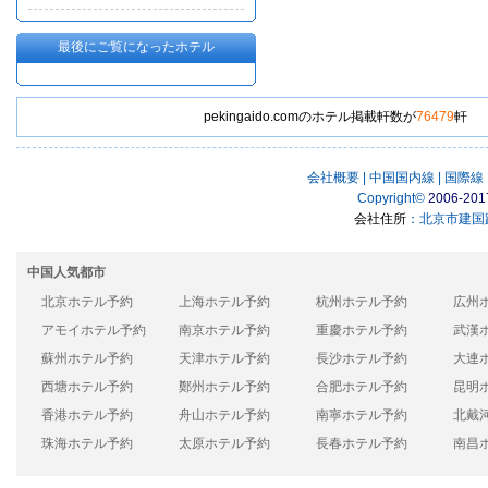
最後にご覧になったホテル
pekingaido.comのホテル掲載軒数が
76479
軒
会社概要
|
中国国内線
|
国際線
Copyright
©
2006-201
会社住所
：北京市建国路
中国人気都市
北京ホテル予約
上海ホテル予約
杭州ホテル予約
広州
アモイホテル予約
南京ホテル予約
重慶ホテル予約
武漢
蘇州ホテル予約
天津ホテル予約
長沙ホテル予約
大連
西塘ホテル予約
鄭州ホテル予約
合肥ホテル予約
昆明
香港ホテル予約
舟山ホテル予約
南寧ホテル予約
北戴
珠海ホテル予約
太原ホテル予約
長春ホテル予約
南昌