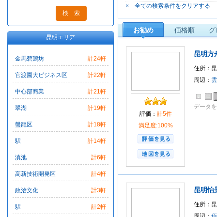
× 全ての検索条件をクリアする
お勧め
価格順
グ
昆明エリア
昆明方
金馬碧鶏坊
計24軒
住所：
官渡園大ビジネス区
計22軒
周辺：
雲
中心部商業
計21軒
データを
翠湖
計19軒
評価：
計5件
盤龍区
計18軒
満足度:100%
駅
計14軒
滇池
計6軒
高新技術開発区
計4軒
昆明怡
政治文化
計3軒
住所：
昆
駅
計2軒
周辺：
佰