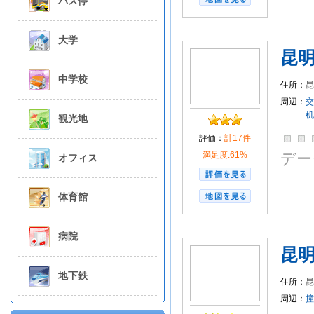
バス停
大学
昆
中学校
住所：
周辺：
交
机
観光地
評価：
計17件
満足度:61%
デー
オフィス
体育館
病院
昆
地下鉄
住所：
昆
周辺：
撞