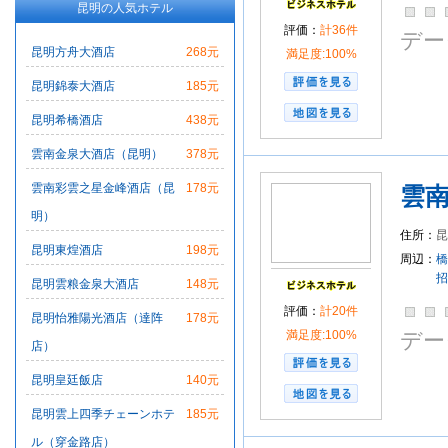
昆明の人気ホテル
評価：
計36件
デー
昆明方舟大酒店
268元
満足度:100%
昆明錦泰大酒店
185元
昆明希橋酒店
438元
雲南金泉大酒店（昆明）
378元
雲南彩雲之星金峰酒店（昆
178元
雲
明）
住所：
昆明東煌酒店
198元
周辺：
橋
招
昆明雲粮金泉大酒店
148元
評価：
計20件
昆明怡雅陽光酒店（達阵
178元
満足度:100%
デー
店）
昆明皇廷飯店
140元
昆明雲上四季チェーンホテ
185元
ル（穿金路店）