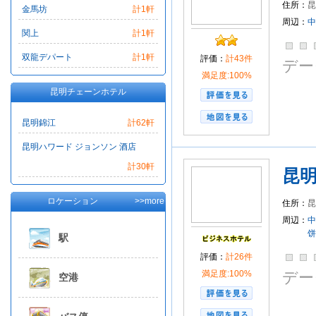
住所：
昆
昆明市区
金馬坊
金馬坊
計1軒
周辺：
中
沃爾瑪ショッピン
関上
計1軒
金殿風景名勝区
双龍デパート
計1軒
評価：
計43件
昆明理工大学研究
デー
満足度:100%
雲南省司法庁
盤
昆明チェーンホテル
昆明錦江
計62軒
昆明ハワード ジョンソン 酒店
計30軒
昆
ロケーション
>>more
住所：
昆
周辺：
中
饼
駅
評価：
計26件
満足度:100%
デー
空港