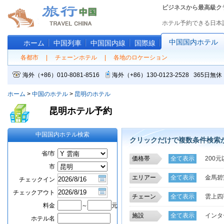
ビジネスから最高級ク
ホテル予約できる日本
中国国内ホテル
ホーム
中国列車
中国国内線
国際線
各都市
|
チェーンホテル
|
各地のロケーション
海外（+86）010-8081-8516
海外（+86）130-0123-2528 365
ホーム
>
中国のホテル
>
昆明のホテル
昆明ホテル予約
中国国内ホテル検索
クリックだけで複数条件検索
省/市
価格帯
全て表示
200元
市
エリアー
全て表示
金馬碧
チェックイン
高新技術開発区
チェックアウト
チェーン
全て表示
雲上四
雲南省軍区の隣
料金
～
元
錦江
錦江之星
新世紀百貨
盤龍
施設
全て表示
インタ
ホテル名
京王チェーンホテ