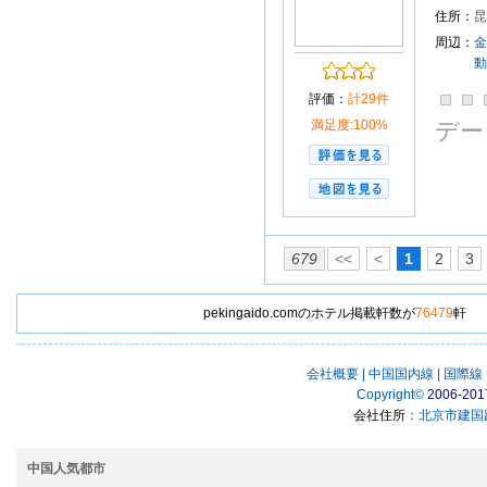
住所：
昆
周辺：
金
動
評価：
計29件
満足度:100%
デー
679
<<
<
1
2
3
pekingaido.comのホテル掲載軒数が
76479
軒
会社概要
|
中国国内線
|
国際線
Copyright
©
2006-201
会社住所
：北京市建国路
中国人気都市