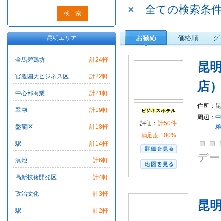
五華体育館
雲南
× 全ての検索条
北京路ビジネス区
昆明博大医院
中
宝海公園
昆明海
お勧め
価格順
グ
昆明エリア
螺蛳湾大型商品批
金馬碧鶏坊
計24軒
雲南省旅行高快汽
昆
雄業大酒店
家楽
官渡園大ビジネス区
計22軒
店
官渡園大ビジネス
中心部商業
計21軒
市政府
世博園
住所：
昆
螺蛳湾批発市場
翠湖
計19軒
周辺：
中
昆明雲紡デパート
評価：
計50件
盤龍区
計18軒
粮
昆明市商業歩行街
満足度:100%
駅
計14軒
昆明外国語学校
デー
昆明中心部
昆明
滇池
計6軒
昆明市博物館
双
高新技術開発区
計4軒
西南商業ショッピ
民族村
中心部商
政治文化
計3軒
昆
寻甸回族自治県
駅
計2軒
石林彝族自治県