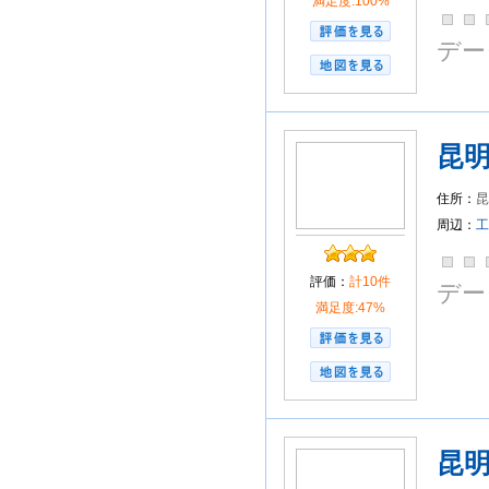
満足度:100%
デー
昆
住所：
周辺：
工
評価：
計10件
デー
満足度:47%
昆