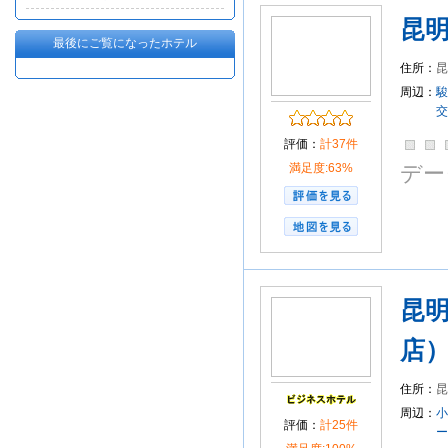
昆
最後にご覧になったホテル
住所：
昆
周辺：
駿
交
評価：
計37件
満足度:63%
デー
昆
店
住所：
昆
周辺：
小
評価：
計25件
ー