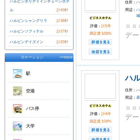
ハルピンホリデイインチェーンホテ
住所：
ハ
周辺：
ハ
ル
計40軒
城
ハルピンシャングリラ
計38軒
評価：
計5件
ハルピンソフィテル
計27軒
満足度:100%
デー
ハルピンデイズイン
計20軒
ロケーション
>>more
駅
ハ
住所：
ハ
空港
周辺：
承
バス停
評価：
計4件
デー
満足度:100%
大学