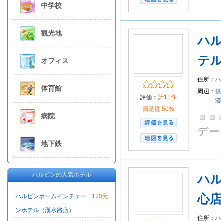
中学校
観光地
ハ
テ
オフィス
住所：
体育館
周辺：
供
評価：
計11件
済
満足度:50%
病院
デー
地下鉄
ハルピンの人気ホテル
ハ
心
ハルピンホームインチェー
170元
ンホテル（漢水路店）
住所：
ハ