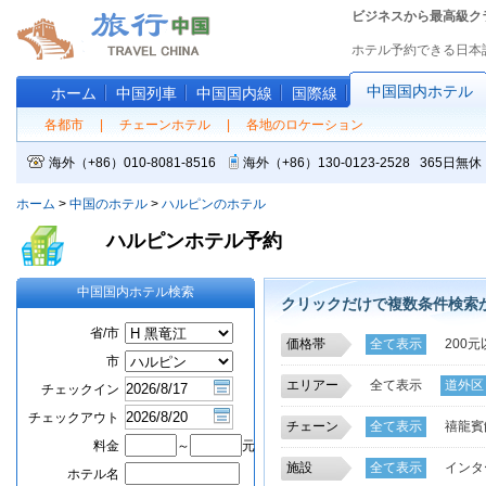
ビジネスから最高級ク
ホテル予約できる日本
中国国内ホテル
ホーム
中国列車
中国国内線
国際線
各都市
|
チェーンホテル
|
各地のロケーション
海外（+86）010-8081-8516
海外（+86）130-0123-2528 365
ホーム
>
中国のホテル
>
ハルピンのホテル
ハルピンホテル予約
中国国内ホテル検索
クリックだけで複数条件検索
省/市
価格帯
全て表示
200元
市
エリアー
全て表示
道外区
チェックイン
高新技術開発区
チェックアウト
チェーン
全て表示
禧龍賓
料金
～
元
7天チェーンホテル
施設
全て表示
インタ
ホテル名
ホリデイインチェ