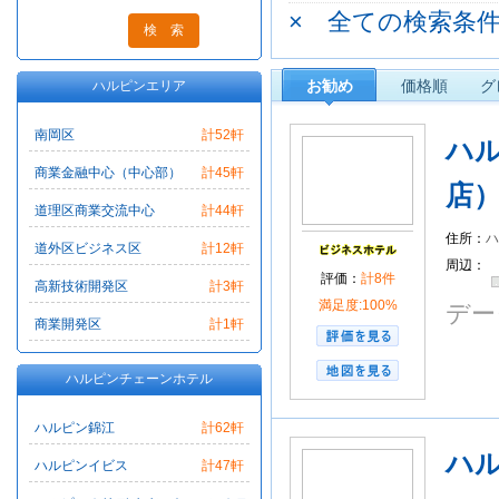
× 全ての検索条
ソフィテル
南苑
お勧め
価格順
グ
ハルピンエリア
南岡区
計52軒
ハ
商業金融中心（中心部）
計45軒
店
道理区商業交流中心
計44軒
住所：
ハ
道外区ビジネス区
計12軒
周辺：
評価：
計8件
高新技術開発区
計3軒
満足度:100%
デー
商業開発区
計1軒
ハルピンチェーンホテル
ハルピン錦江
計62軒
ハ
ハルピンイビス
計47軒