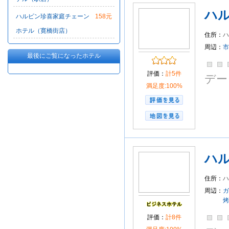
ハ
ハルピン珍喜家庭チェーン
158元
ホテル（寛橋街店）
住所：
ハ
周辺：
市
最後にご覧になったホテル
評価：
計5件
デー
満足度:100%
ハ
住所：
ハ
周辺：
ガ
烤
評価：
計8件