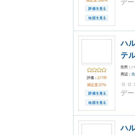
満足度:100%
デー
ハ
テ
住所：
区
周辺：
兆
評価：
計7件
満足度:37%
デー
ハ