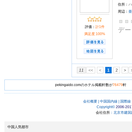
住所：
ハ
周辺：
亜
評価：
計1件
デー
満足度:100%
11
<<
<
1
2
>
pekingaido.comのホテル掲載軒数が
76479
軒
会社概要
|
中国国内線
|
国際線
Copyright
©
2006-201
会社住所
：北京市建国路
中国人気都市