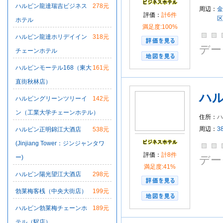
ハルピン龍達瑞吉ビジネス
278元
区
周辺：
金
評価：
計6件
区
ホテル
満足度:100%
ハルピン龍達ホリデイイン
318元
デー
チェーンホテル
ハルピンモーテル168（東大
161元
直街秋林店）
ハ
ハルピングリーンツリーイ
142元
ン（工業大学チェーンホテル）
住所：
周辺：
3
ハルピン正明錦江大酒店
538元
(Jinjiang Tower：ジンジャンタワ
評価：
計8件
ー)
デー
満足度:41%
ハルピン陽光望江大酒店
298元
勃莱梅客桟（中央大街店）
199元
ハルピン勃莱梅チェーンホ
189元
テル（駅店）