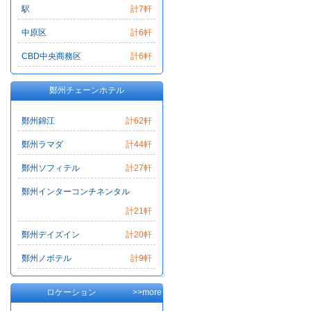
駅
計7軒
中原区
計6軒
CBD中央商務区
計6軒
鄭州チェーンホテル
鄭州錦江
計62軒
鄭州ラマダ
計44軒
鄭州ソフィテル
計27軒
鄭州インターコンチネンタル
計21軒
鄭州デイズイン
計20軒
鄭州ノボテル
計9軒
ロケーション
>>more