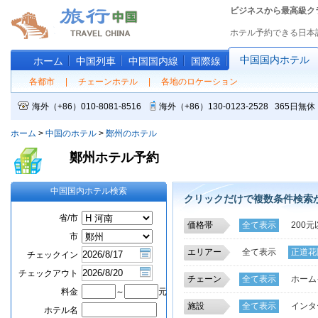
ビジネスから最高級ク
ホテル予約できる日本
中国国内ホテル
ホーム
中国列車
中国国内線
国際線
各都市
|
チェーンホテル
|
各地のロケーション
海外（+86）010-8081-8516
海外（+86）130-0123-2528 365
ホーム
>
中国のホテル
>
鄭州のホテル
鄭州ホテル予約
中国国内ホテル検索
クリックだけで複数条件検索
省/市
価格帯
全て表示
200元
市
エリアー
全て表示
正道花
チェックイン
金融商務区、省政
チェックアウト
チェーン
全て表示
ホーム
管城回族区
CB
料金
～
元
好ホームインチェ
施設
全て表示
インタ
ホテル名
インターコンチネ