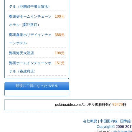
テル（花園路中環百貨店）
鄭州好ホームインチェーン
100元
ホテル（鄭汴路店）
鄭州鑫港ホリデイインチェ
388元
ーンホテル
鄭州海天大酒店
198元
鄭州ホームインチェーンホ
151元
テル（市政府店）
最後にご覧になったホテル
pekingaido.comのホテル掲載軒数が
76479
軒
会社概要
|
中国国内線
|
国際線
Copyright
©
2006-201