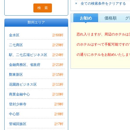
× 全ての検索条件をクリアする
ビエンナ
グリー
お勧め
価格順
グ
鄭州エリア
恐れ入りますが、周辺のホテルは
金水区
計66軒
のホテルはすべて手配可能ですの
二七商区
計29軒
の通りにホテルをお勧めいたしま
駅、二七広場ビジネス区
計24軒
金融商務区、省政府
計21軒
鄭東新区
計15軒
花園路ビジネス区
計11軒
商業金融中心
計10軒
登封少林寺
計9軒
中心部
計8軒
管城回族区
計7軒