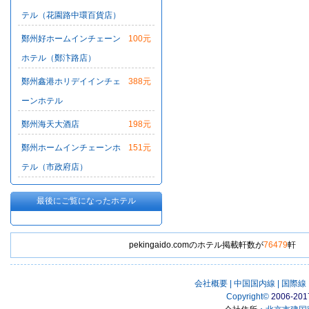
テル（花園路中環百貨店）
鄭州好ホームインチェーン
100元
ホテル（鄭汴路店）
鄭州鑫港ホリデイインチェ
388元
ーンホテル
鄭州海天大酒店
198元
鄭州ホームインチェーンホ
151元
テル（市政府店）
最後にご覧になったホテル
pekingaido.comのホテル掲載軒数が
76479
軒
会社概要
|
中国国内線
|
国際線
Copyright
©
2006-201