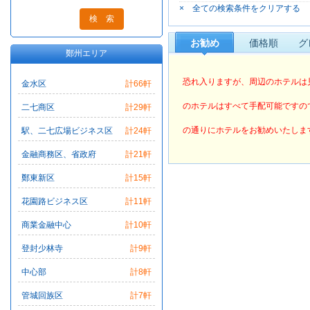
× 全ての検索条件をクリアする
ビエンナ
グリー
お勧め
価格順
グ
鄭州エリア
恐れ入りますが、周辺のホテルは
金水区
計66軒
のホテルはすべて手配可能ですの
二七商区
計29軒
の通りにホテルをお勧めいたしま
駅、二七広場ビジネス区
計24軒
金融商務区、省政府
計21軒
鄭東新区
計15軒
花園路ビジネス区
計11軒
商業金融中心
計10軒
登封少林寺
計9軒
中心部
計8軒
管城回族区
計7軒