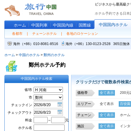
ビジネスから最高級ク
ホテル予約できる日本
中国国内ホテル
ホーム
中国列車
中国国内線
国際線
各都市
|
チェーンホテル
|
各地のロケーション
海外（+86）010-8081-8516
海外（+86）130-0123-2528 365
ホーム
>
中国のホテル
>
鄭州のホテル
鄭州ホテル予約
中国国内ホテル検索
クリックだけで複数条件検索
省/市
価格帯
全て表示
200元
市
エリアー
全て表示
百饺園
チェックイン
鄭東新区
花園路
チェックアウト
チェーン
全て表示
ホーム
CBD中央商務区
料金
～
元
好ホームインチェ
施設
全て表示
インタ
ホテル名
インターコンチネ