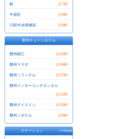
駅
計7軒
中原区
計6軒
CBD中央商務区
計6軒
鄭州チェーンホテル
鄭州錦江
計62軒
鄭州ラマダ
計44軒
鄭州ソフィテル
計27軒
鄭州インターコンチネンタル
計21軒
鄭州デイズイン
計20軒
鄭州ノボテル
計9軒
ロケーション
>>more