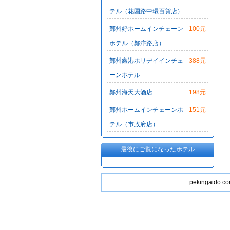
テル（花園路中環百貨店）
鄭州好ホームインチェーン
100元
ホテル（鄭汴路店）
鄭州鑫港ホリデイインチェ
388元
ーンホテル
鄭州海天大酒店
198元
鄭州ホームインチェーンホ
151元
テル（市政府店）
最後にご覧になったホテル
pekingaid