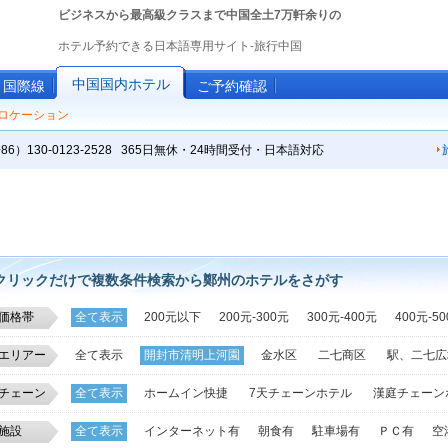
ビジネスから最高級クラスまで中国全土7万軒余りの
ホテル予約できる日本語専用サイト-旅行中国
中国国内ホテル
国際線
ご予約確認
ロケーション
86）130-0123-2528 365日無休・24時間受付・日本語対応
クリックだけで複数条件検索から鄭州のホテルをさがす
価格帯
全て表示
200元以下
200元-300元
300元-400元
400元-5
エリアー
全て表示
開封市清明上河園
金水区
二七商区
駅、二七広
金融商務区、省政府
鄭東新区
花園路ビジネス区
商業金融
チェーン
全て表示
ホームイン快捷
7天チェーンホテル
漢庭チェーン
管城回族区
CBD中央商務区
中原区
新鄭空港区
好ホームインチェーンホテル
錦江之星
未来宜居
美宜家
施設
全て表示
インターネット有
朝食有
駐車場有
ＰＣ有
空
インターコンチネンタル
莫泰旅店
錦江
スーパー8酒店