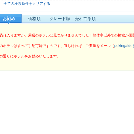
× 全ての検索条件をクリアする
ビエンナ
グリーンツリーイン
雅悦酒店
デイズイン
粤海
お勧め
価格順
グレード順
売れてる順
恐れ入りますが、周辺のホテルは見つかりませんでした！簡体字以外での検索が困
のホテルはすべて手配可能ですのです、宜しければ、ご要望をメール（
pekingaid
の通りにホテルをお勧めいたします。