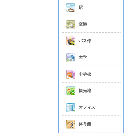
駅
空港
バス停
大学
中学校
観光地
オフィス
体育館