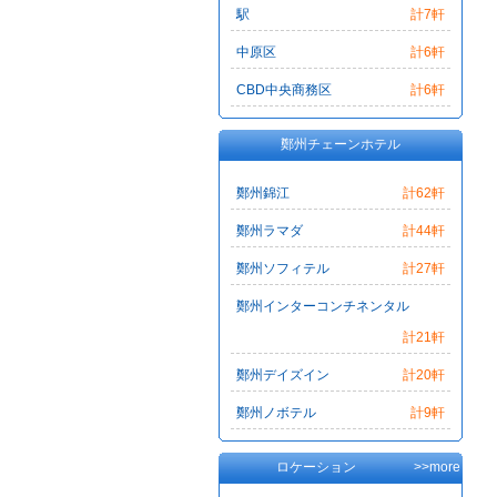
駅
計7軒
中原区
計6軒
CBD中央商務区
計6軒
鄭州チェーンホテル
鄭州錦江
計62軒
鄭州ラマダ
計44軒
鄭州ソフィテル
計27軒
鄭州インターコンチネンタル
計21軒
鄭州デイズイン
計20軒
鄭州ノボテル
計9軒
ロケーション
>>more