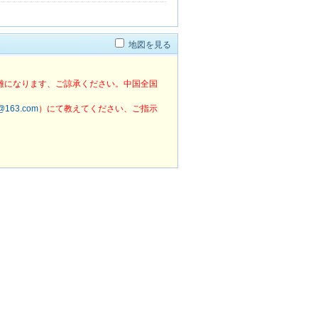
之星
ラマダ
99旅館
地図を見る
難になります、ご諒承ください。中国全国
o@163.com
）にて教えてください、ご指示