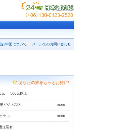
旅行中国について
メールでのお問い合わせ
あなたの旅をもっとお得に!
00元
500元以上
場ビジネス区
more
中心
登封少林寺
中心部
駅
ホテル
more
望園チェーンホテル
港送迎有
ソフィテル
ノボテル
都市客桟