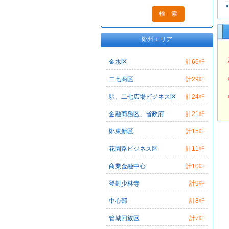
鄭州エリア
金水区
計66軒
二七商区
計29軒
駅、二七広場ビジネス区
計24軒
金融商務区、省政府
計21軒
鄭東新区
計15軒
花園路ビジネス区
計11軒
商業金融中心
計10軒
登封少林寺
計9軒
中心部
計8軒
管城回族区
計7軒