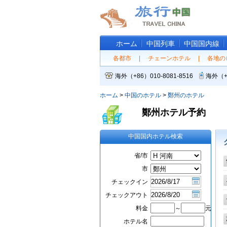
ホーム
中国列車
中国国内線
各都市
|
チェーンホテル
|
各地の
海外（+86）010-8081-8516
海外（+
ホーム
>
中国のホテル
>
鄭州のホテル
鄭州ホテル予約
中国国内ホテル検索
省/市
市
チェックイン
チェックアウト
料金
～
元
ホテル名