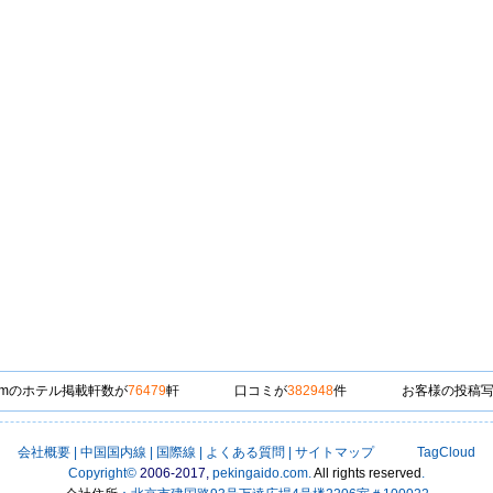
o.comのホテル掲載軒数が
76479
軒
口コミが
382948
件
お客様の投稿
会社概要
|
中国国内線
|
国際線
|
よくある質問
|
サイトマップ
TagCloud
Copyright
©
2006-2017,
pekingaido.com
.
All rights reserved
.